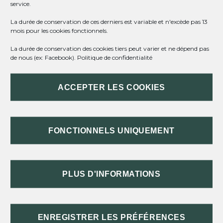
service.
Envoyer une demande par mail ou internet
Motivation en cas de demande refusée
La durée de conservation de ces derniers est variable et n'excède pas 13
mois pour les cookies fonctionnels.
La durée de conservation des cookies tiers peut varier et ne dépend pas
de nous (ex: Facebook).
Politique de confidentialité
Questions ? Réponses !
ACCEPTER LES COOKIES
Règle du silence vaut accord (SVA) : quelles
demandes sont concernées ?
Qu'est-ce que le droit à l'erreur face à
l'administration ?
FONCTIONNELS UNIQUEMENT
Peut-on demander à l'administration de vérifier une
procédure ?
Comment consulter les décisions de sa mairie, son
département ou sa région ?
PLUS D'INFORMATIONS
Qu'est-ce qu'Allô Service Public 3939 ?
ENREGISTRER LES PRÉFÉRENCES
Et aussi