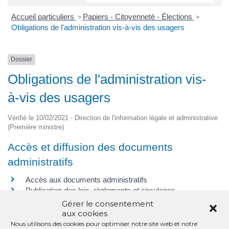
Accueil particuliers
Papiers - Citoyenneté - Élections
>
>
Obligations de l'administration vis-à-vis des usagers
Dossier
Obligations de l'administration vis-
à-vis des usagers
Vérifié le 10/02/2021 - Direction de l'information légale et administrative
(Première ministre)
Accès et diffusion des documents
administratifs
Accès aux documents administratifs
Publication des lois, règlements et circulaires
Gérer le consentement
Demandes des usagers
aux cookies
Nous utilisons des cookies pour optimiser notre site web et notre
Envoyer une demande par courrier