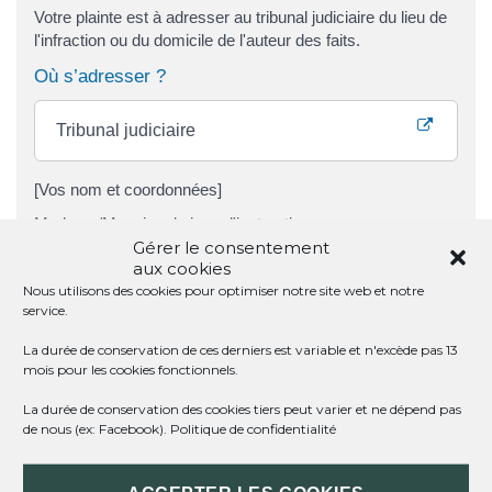
Votre plainte est à adresser au tribunal judiciaire du lieu de
l'infraction ou du domicile de l'auteur des faits.
Où s’adresser ?
Tribunal judiciaire
[Vos nom et coordonnées]
Madame/Monsieur le juge d'instruction,
Gérer le consentement
J'ai l'honneur par la présente de porter plainte avec
aux cookies
constitution de partie civile contre [indiquez X si vous ne
Nous utilisons des cookies pour optimiser notre site web et notre
connaissez pas l'auteur des faits sinon indiquez les nom,
service.
prénom et adresse de la personne suspectée] pour
La durée de conservation de ces derniers est variable et n'excède pas 13
[donnez la qualification juridique de l'infraction si vous la
mois pour les cookies fonctionnels.
connaissez (vol, escroquerie, abus de confiance ...)].
[Détaillez ensuite les faits dont vous estimez être victime
La durée de conservation des cookies tiers peut varier et ne dépend pas
de nous (ex: Facebook).
Politique de confidentialité
en précisant notamment la date et le lieu des faits].
Vous trouverez ci-joint les justificatifs et témoignages
étayant ces affirmations.