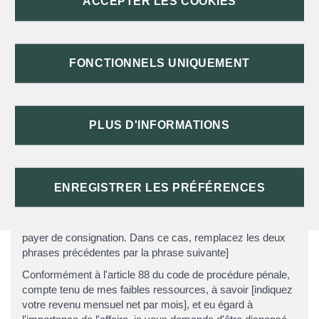
ACCEPTER LES COOKIES
[Si vous êtes dans le cas où une plainte simple préalable
n'est pas obligatoire, supprimez la phrase suivante :]
La plainte simple adressée au procureur de la République
FONCTIONNELS UNIQUEMENT
[conservez la mention utile :] a été classée sans suite le
[indiquez la date] / est restée sans réponse plus de 3 mois .
Vous trouverez ci-joint les justificatifs.
Conformément à l'article 88 du code de procédure pénale,
PLUS D'INFORMATIONS
je vous serais reconnaissant de me faire savoir le montant
de la somme que je devrai consigner au greffe de votre
juridiction. Cette somme doit être fixée en tenant compte de
mes revenus qui sont de [indiquez votre revenu mensuel
ENREGISTRER LES PRÉFÉRENCES
net par mois].
[Si vos revenus sont très faibles, vous demandez à ne pas
payer de consignation. Dans ce cas, remplacez les deux
phrases précédentes par la phrase suivante]
Conformément à l'article 88 du code de procédure pénale,
compte tenu de mes faibles ressources, à savoir [indiquez
votre revenu mensuel net par mois], et eu égard à