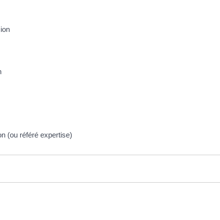
sion
n
ion (ou référé expertise)