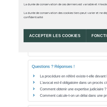
La durée de conservation de ces derniers est variable et n'excè
PEUT-ON FAIRE UN RECOURS 
La durée de conservation des cookies tiers peut varier et ne 
confidentialité
QUEL EST LE COÛT D'UN RÉF
ACCEPTER LES COOKIES
FONCT
TEXTES DE RÉFÉRENCE
Questions ? Réponses !
La procédure en référé existe-t-elle devant l
L'avocat est-il obligatoire dans un procès ci
Comment obtenir une expertise judiciaire ?
Comment calcule-t-on un délai dans une pr