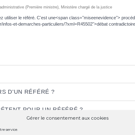
t administrative (Première ministre), Ministère chargé de la justice
ez utiliser le référé. C'est une<span class="miseenevidence"> procé
.fr/infos-et-demarches-particuliers/?xml=R45502">débat contradictoir
S D'UN RÉFÉRÉ ?
PÉTENT POUR UN RÉFÉRÉ ?
Gérer le consentement aux cookies
ROCÉDURE DE RÉFÉRÉ ?
re service.