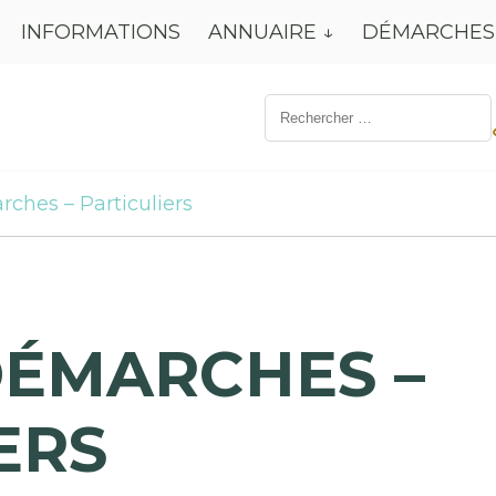
INFORMATIONS
ANNUAIRE
DÉMARCHES
Résultat
de
recherche
pour:
rches – Particuliers
DÉMARCHES –
ERS