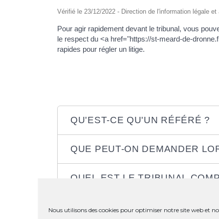
Vérifié le 23/12/2022 - Direction de l'information légale e
Pour agir rapidement devant le tribunal, vous pouv
le respect du <a href="https://st-meard-de-dronne
rapides pour régler un litige.
QU'EST-CE QU'UN RÉFÉRÉ ?
QUE PEUT-ON DEMANDER LOR
QUEL EST LE TRIBUNAL COM
COMMENT SE DÉROULE LA P
Nous utilisons des cookies pour optimiser notre site web et not