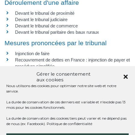
Déroulement d'une affaire
Devant le tribunal de proximité
Devant le tribunal judiciaire
Devant le tribunal de commerce
Devant le tribunal paritaire des baux ruraux
Mesures prononcées par le tribunal
Injonction de faire
Recouvrement de dettes en France : injonction de payer et
procédure simplifiée
Recouvrement de dette en Europe : injonction de payer et
Gérer le consentement
règlement des petits litiges
aux cookies
Exécution d'une décision du juge civil
Nous utilisons des cookies pour optimiser notre site web et notre
service.
La durée de conservation de ces derniers est variable et n'excède pas 13
mois pour les cookies fonctionnels.
SERVICES EN LIGNE ET FORMULAIRES
La durée de conservation des cookies tiers peut varier et ne dépend pas
de nous (ex: Facebook).
Politique de confidentialité