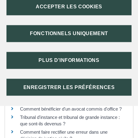
Questions ? Réponses !
ACCEPTER LES COOKIES
L'avocat est-il obligatoire dans un procès civil ?
Comment agir seul devant le tribunal ?
Quels sont les modes de preuve dans un procès
FONCTIONNELS UNIQUEMENT
civil ?
Comment obtenir une expertise judiciaire ?
Un jugement civil étranger (divorce, dette...) peut-il
PLUS D'INFORMATIONS
être exécuté en France ?
Comment agir rapidement devant le tribunal ?
Comment obtenir la copie d'un jugement ?
Comment calcule-t-on un délai dans une procédure
ENREGISTRER LES PRÉFÉRENCES
civile ?
Procès civil : comment apporter un témoignage ?
Comment bénéficier d'un avocat commis d'office ?
Tribunal d'instance et tribunal de grande instance :
que sont-ils devenus ?
Comment faire rectifier une erreur dans une