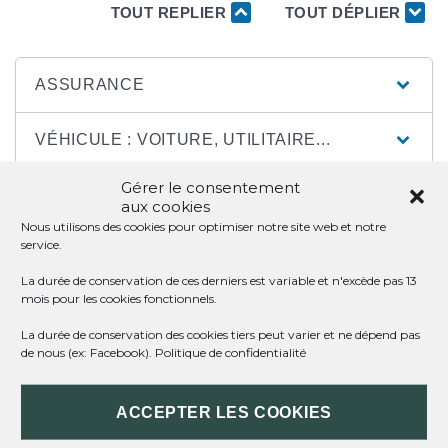
TOUT REPLIER
TOUT DÉPLIER
ASSURANCE
VÉHICULE : VOITURE, UTILITAIRE...
Gérer le consentement
BANQUE
aux cookies
Nous utilisons des cookies pour optimiser notre site web et notre
service.
CONSOMMATION - APPAREIL MÉNAGER
La durée de conservation de ces derniers est variable et n'excède pas 13
mois pour les cookies fonctionnels.
FAMILLE - SCOLARITÉ
La durée de conservation des cookies tiers peut varier et ne dépend pas
de nous (ex: Facebook).
Politique de confidentialité
LOGEMENT
ACCEPTER LES COOKIES
IMPÔTS ET TAXES