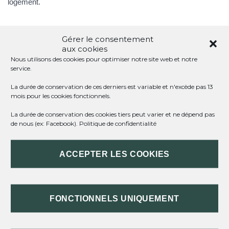
logement.
TOUT REPLIER
TOUT DÉPLIER
Gérer le consentement
aux cookies
Nous utilisons des cookies pour optimiser notre site web et notre
service.
QU'EST-CE QUE LA LIVRAISON D'UN
LOGEMENT ?
La durée de conservation de ces derniers est variable et n'excède pas 13
mois pour les cookies fonctionnels.
La durée de conservation des cookies tiers peut varier et ne dépend pas
À QUEL MOMENT A LIEU LA LIVRAISON ?
de nous (ex: Facebook).
Politique de confidentialité
QUELS SONT LES EFFETS DE LA
ACCEPTER LES COOKIES
LIVRAISON AU JOUR DE LA VISITE ?
QUELS SONT LES EFFETS DE LA
LIVRAISON DANS LE MOIS QUI SUIT LA
FONCTIONNELS UNIQUEMENT
REMISE DES CLÉS ?