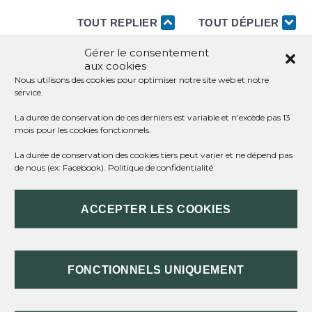
TOUT REPLIER
TOUT DÉPLIER
Gérer le consentement
aux cookies
DE QUOI S'AGIT-IL ?
Nous utilisons des cookies pour optimiser notre site web et notre
service.
CONTENU DU CONTRAT DE VENTE
La durée de conservation de ces derniers est variable et n'excède pas 13
mois pour les cookies fonctionnels.
SIGNATURE ET NOTIFICATION
La durée de conservation des cookies tiers peut varier et ne dépend pas
de nous (ex: Facebook).
Politique de confidentialité
DÉLAI DE RÉFLEXION
ACCEPTER LES COOKIES
RÈGLEMENT DU PRIX DE VENTE
FONCTIONNELS UNIQUEMENT
TEXTES DE RÉFÉRENCE