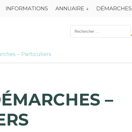
INFORMATIONS
ANNUAIRE
DÉMARCHES
Résultat
de
recherche
pour:
rches – Particuliers
DÉMARCHES –
ERS