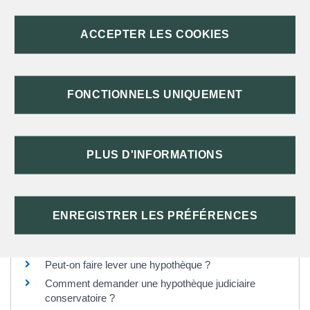
l'hypothèque.
Si vous voulez <a href="https://st-meard-de-dronne.fr/infos-et-
ACCEPTER LES COOKIES
demarches-particuliers/?xml=F787">obtenir une levée
d'hypothèque</a> avant ce délai, vous devez la réclamer.
Vous aurez alors des frais de <a href="https://st-meard-de-
FONCTIONNELS UNIQUEMENT
dronne.fr/infos-et-demarches-particuliers/?
xml=R2980">mainlevée</a> à payer. Le montant de ces frais
dépend de la valeur du crédit initial.
PLUS D'INFORMATIONS
TEXTES DE RÉFÉRENCE
ENREGISTRER LES PRÉFÉRENCES
Questions ? Réponses !
Peut-on faire lever une hypothèque ?
Comment demander une hypothèque judiciaire
conservatoire ?