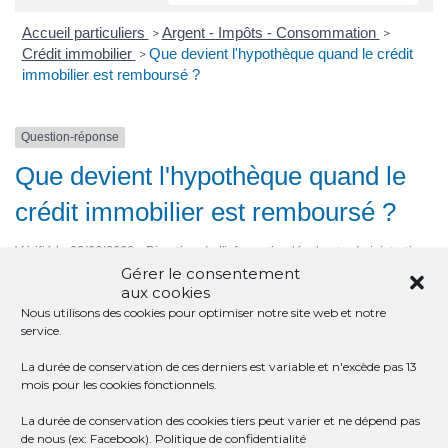
Accueil particuliers
Argent - Impôts - Consommation
>
>
Crédit immobilier
Que devient l'hypothèque quand le crédit
>
immobilier est remboursé ?
Question-réponse
Que devient l'hypothèque quand le
crédit immobilier est remboursé ?
Vérifié le 02/06/2022 - Direction de l'information légale et administrative
(Première ministre)
Gérer le consentement
aux cookies
<a href="https://st-meard-de-dronne.fr/infos-et-demarches-
Nous utilisons des cookies pour optimiser notre site web et notre
particuliers/?xml=R12443">L'hypothèque</a> est inscrite
service.
pendant la durée du crédit immobilier, plus 1 an.
La durée de conservation de ces derniers est variable et n'excède pas 13
L'inscription prend fin automatiquement (sans frais, ni démarche
mois pour les cookies fonctionnels.
à faire) 1 an après la dernière échéance de remboursement du
crédit immobilier. Il s'agit de la dernière échéance de
La durée de conservation des cookies tiers peut varier et ne dépend pas
de nous (ex: Facebook).
Politique de confidentialité
remboursement telle qu'indiquée lors de l'inscription de