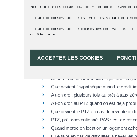
Qu'est-ce que l'hypothèque légale spéciale
Nous utilisons des cookies pour optimiser notre site web et not
Comment obtenir un contrat d'assurance em
La durée de conservation de ces derniers est variable et n'excè
Assurance d'un crédit immobilier : à quoi s
La durée de conservation des cookies tiers peut varier et ne 
Faut-il avoir une caution pour obtenir un cré
confidentialité
Faut-il prendre une hypothèque pour obtenir
Peut-on faire lever une hypothèque ?
Que devient le crédit immobilier lorsque la
ACCEPTER LES COOKIES
FONCT
Que devient la vente lorsque le crédit immob
Prêt immobilier : comment fonctionne l'ass
Assurer un prêt immobilier : que sont la gar
Que devient l'hypothèque quand le crédit i
A t-on droit plusieurs fois au prêt à taux zé
A t-on droit au PTZ quand on est déjà propr
Que devient le PTZ en cas de revente du 
PTZ, prêt conventionné, PAS : est-ce réserv
Quand mettre en location un logement ach
Que faire en cas de difficultés à payer les 