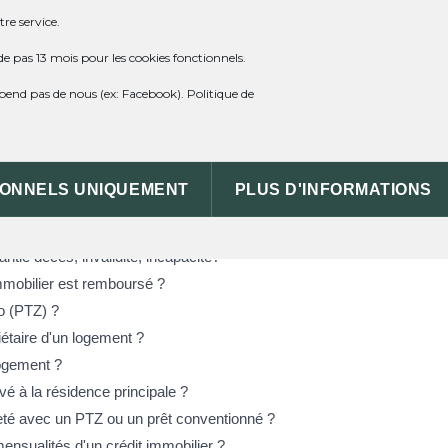
 du prêteur de deniers ?
re service.
prunteur pour un crédit immobilier ?
de pas 13 mois pour les cookies fonctionnels.
ert la convention Aeras ?
dépend pas de nous (ex: Facebook).
Politique de
dit immobilier ?
 un crédit immobilier ?
 vente est annulée ?
IONNELS UNIQUEMENT
PLUS D'INFORMATIONS
ilier est refusé ?
urance perte d'emploi ?
antie décès, invalidité, incapacité?
mmobilier est remboursé ?
ro (PTZ) ?
iétaire d'un logement ?
logement ?
é à la résidence principale ?
eté avec un PTZ ou un prêt conventionné ?
mensualités d'un crédit immobilier ?