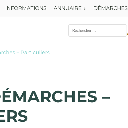
INFORMATIONS
ANNUAIRE
DÉMARCHES
Résultat
de
recherche
pour:
rches – Particuliers
DÉMARCHES –
ERS