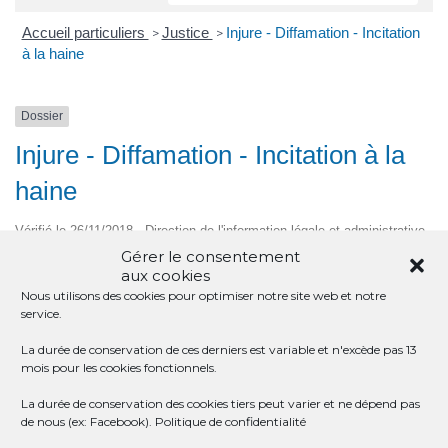
Accueil particuliers
Justice
Injure - Diffamation - Incitation
>
>
à la haine
Dossier
Injure - Diffamation - Incitation à la
haine
Vérifié le 26/11/2018 - Direction de l'information légale et administrative
(Première ministre)
Gérer le consentement
aux cookies
Injure
Nous utilisons des cookies pour optimiser notre site web et notre
Diffamation
service.
Apologie ou provocation au terrorisme
La durée de conservation de ces derniers est variable et n'excède pas 13
Incitation à la haine, à la violence ou à la discrimination
mois pour les cookies fonctionnels.
Outrage sexiste ou sexuel
La durée de conservation des cookies tiers peut varier et ne dépend pas
de nous (ex: Facebook).
Politique de confidentialité