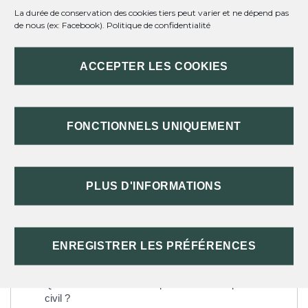
JUGE DES CONTENTIEUX DE LA
La durée de conservation des cookies tiers peut varier et ne dépend pas
de nous (ex: Facebook).
Politique de confidentialité
PROTECTION ?
ACCEPTER LES COOKIES
TEXTES DE RÉFÉRENCE
FONCTIONNELS UNIQUEMENT
SERVICES EN LIGNE ET FORMULAIRES
PLUS D'INFORMATIONS
Questions ? Réponses !
Comment agir seul devant le tribunal ?
ENREGISTRER LES PRÉFÉRENCES
Comment agir rapidement devant le tribunal ?
L'avocat est-il obligatoire dans un procès civil ?
Quels sont les modes de preuve dans un procès
civil ?